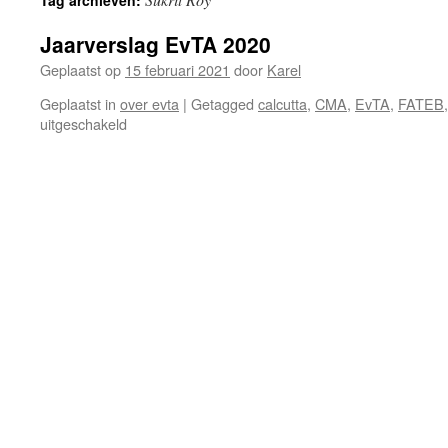
Tag archieven:
Jaarverslag EvTA 2020
Geplaatst op
15 februari 2021
door
Karel
Geplaatst in
over evta
|
Getagged
calcutta
,
CMA
,
EvTA
,
FATEB
voor
uitgeschakeld
Jaarverslag
EvTA
2020