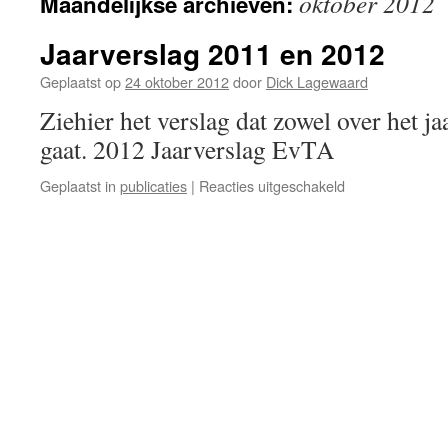
oktober 2012
Maandelijkse archieven:
Jaarverslag 2011 en 2012
Geplaatst op
24 oktober 2012
door
Dick Lagewaard
Ziehier het verslag dat zowel over het j
gaat. 2012 Jaarverslag EvTA
voor
Geplaatst in
publicaties
|
Reacties uitgeschakeld
Jaarverslag
2011
en
2012