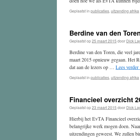
doen hoe we als EvTA kunnen bij
Geplaatst in
publicaties
,
uitzending afrika
Berdine van den Toren
Geplaatst op
25 maart 2015
door
Dick L
Berdine van den Toren, die veel jar
maart 2015 opnieuw gegaan. Het Re
dat aan de lezers op …
Lees verder
Geplaatst in
publicaties
,
uitzending afrika
Financieel overzicht 
Geplaatst op
23 maart 2015
door
Dick L
Hierbij het EvTA Financieel overzi
belangrijke werk mogen doen. Naar
uitzendingen geweest. We zullen 