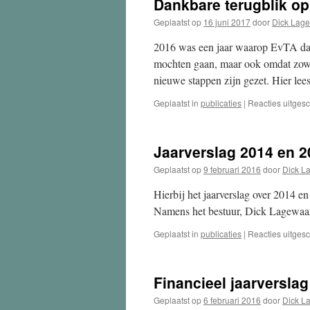
Dankbare terugblik op
Geplaatst op
16 juni 2017
door
Dick Lag
2016 was een jaar waarop EvTA dan
mochten gaan, maar ook omdat zowel
nieuwe stappen zijn gezet. Hier le
Geplaatst in
publicaties
|
Reacties uitges
Jaarverslag 2014 en 2
Geplaatst op
9 februari 2016
door
Dick L
Hierbij het jaarverslag over 2014 
Namens het bestuur, Dick Lagew
Geplaatst in
publicaties
|
Reacties uitges
Financieel jaarversla
Geplaatst op
6 februari 2016
door
Dick L