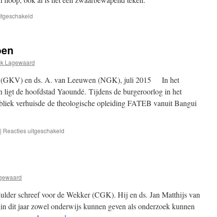
voor
itgeschakeld
De
paus
bezoekt
oen
de
FATEB.
ck Lagewaard
Een
teken
nk (GKV) en ds. A. van Leeuwen (NGK), juli 2015 In het
van
ligt de hoofdstad Yaoundé. Tijdens de burgeroorlog in het
hoop.
bliek verhuisde de theologische opleiding FATEB vanuit Bangui
voor
|
Reacties uitgeschakeld
Openbaring
in
Kameroen
agewaard
 Mulder schreef voor de Wekker (CGK). Hij en ds. Jan Matthijs van
dit jaar zowel onderwijs kunnen geven als onderzoek kunnen