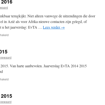
 2016
ewaard
kbaar terugkijkt. Niet alleen vanwege de uitzendingen die door
 in Azië als voor Afrika nieuwe contacten zijn gelegd, of
est u het jaarverslag: EvTA …
Lees verder
→
voor
chakeld
Dankbare
terugblik
op
015
2016
agewaard
en 2015. Van harte aanbevolen. Jaarverslag EvTA 2014 2015
aard
voor
chakeld
Jaarverslag
2014
en
g 2015
2015
agewaard