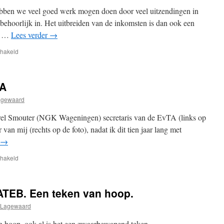
 hebben we veel goed werk mogen doen door veel uitzendingen in
 behoorlijk in. Het uitbreiden van de inkomsten is dan ook een
ze …
Lees verder
→
voor
chakeld
Financieel
jaarverslag
2015
TA
agewaard
arel Smouter (NGK Wageningen) secretaris van de EvTA (links op
 van mij (rechts op de foto), nadat ik dit tien jaar lang met
→
voor
chakeld
Nieuwe
secretaris
EvTA
ATEB. Een teken van hoop.
 Lagewaard
hoop, ook al is het een zwaarbewapend teken.