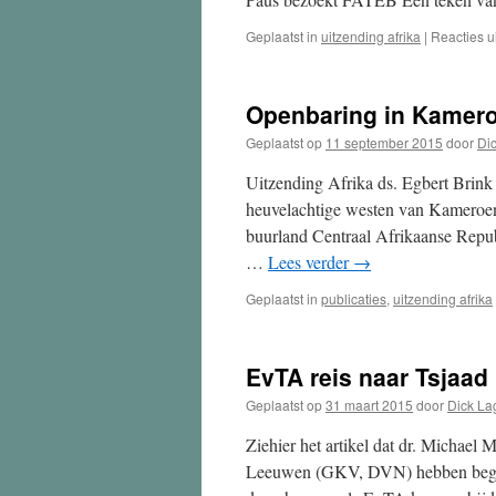
Geplaatst in
uitzending afrika
|
Reacties u
Openbaring in Kamer
Geplaatst op
11 september 2015
door
Di
Uitzending Afrika ds. Egbert Bri
heuvelachtige westen van Kameroen 
buurland Centraal Afrikaanse Repu
…
Lees verder
→
Geplaatst in
publicaties
,
uitzending afrika
EvTA reis naar Tsjaad
Geplaatst op
31 maart 2015
door
Dick L
Ziehier het artikel dat dr. Michael
Leeuwen (GKV, DVN) hebben begin 