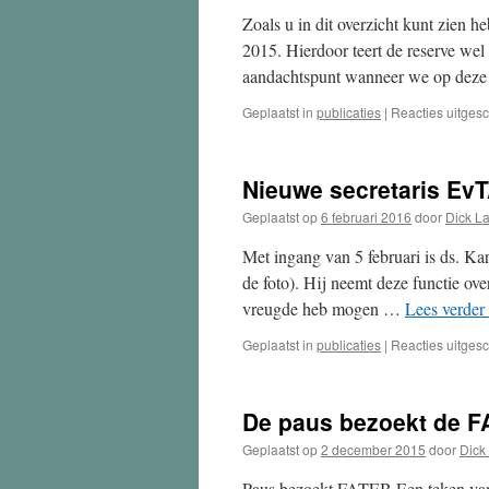
Zoals u in dit overzicht kunt zien
2015. Hierdoor teert de reserve wel
aandachtspunt wanneer we op de
Geplaatst in
publicaties
|
Reacties uitges
Nieuwe secretaris Ev
Geplaatst op
6 februari 2016
door
Dick L
Met ingang van 5 februari is ds. K
de foto). Hij neemt deze functie over
vreugde heb mogen …
Lees verder
Geplaatst in
publicaties
|
Reacties uitges
De paus bezoekt de F
Geplaatst op
2 december 2015
door
Dick
Paus bezoekt FATEB Een teken van 