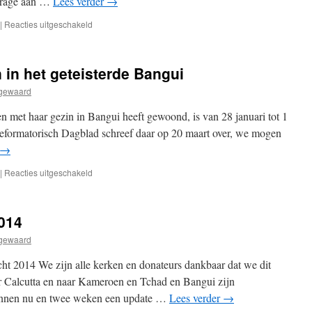
drage aan …
Lees verder
→
voor
|
Reacties uitgeschakeld
EvTA
reis
naar
 in het geteisterde Bangui
Tsjaad
agewaard
en met haar gezin in Bangui heeft gewoond, is van 28 januari tot 1
formatorisch Dagblad schreef daar op 20 maart over, we mogen
→
voor
|
Reacties uitgeschakeld
Berdine
van
den
2014
Toren
in
agewaard
het
geteisterde
cht 2014 We zijn alle kerken en donateurs dankbaar dat we dit
Bangui
 Calcutta en naar Kameroen en Tchad en Bangui zijn
binnen nu en twee weken een update …
Lees verder
→